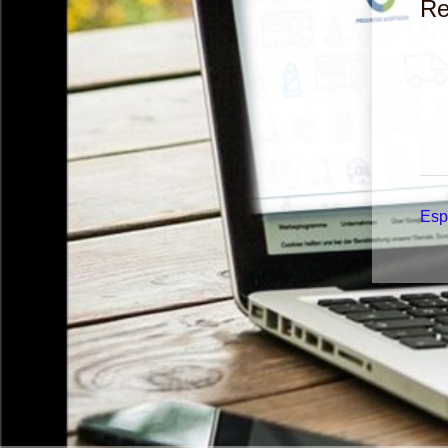
Re
Espa